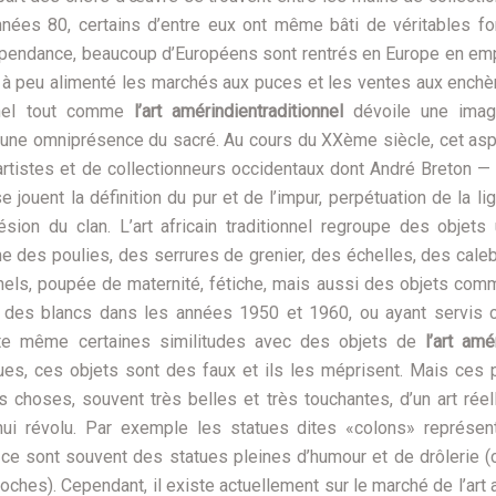
nées 80, certains d’entre eux ont même bâti de véritables fo
indépendance, beaucoup d’Européens sont rentrés en Europe en em
u à peu alimenté les marchés aux puces et les ventes aux enchè
ionnel tout comme
l’art amérindientraditionnel
dévoile une imagi
t une omniprésence du sacré. Au cours du XXème siècle, cet as
d’artistes et de collectionneurs occidentaux dont André Breton —
jouent la définition du pur et de l’impur, perpétuation de la lig
ésion du clan. L’art africain traditionnel regroupe des objets
me des poulies, des serrures de grenier, des échelles, des cal
els, poupée de maternité, fétiche, mais aussi des objets co
as des blancs dans les années 1950 et 1960, ou ayant servi
te même certaines similitudes avec des objets de
l’art amé
ues, ces objets sont des faux et ils les méprisent. Mais ces 
s choses, souvent très belles et très touchantes, d’un art rée
hui révolu. Par exemple les statues dites «colons» représen
 ce sont souvent des statues pleines d’humour et de drôlerie 
poches). Cependant, il existe actuellement sur le marché de l’art a