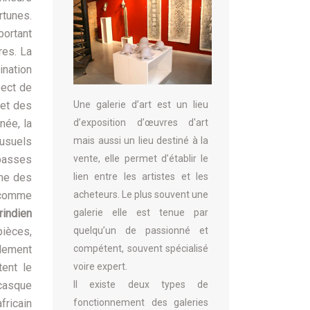
rtunes.
portant
res. La
nation
pect de
Une galerie d’art est un lieu
 et des
d’exposition d’œuvres d'art
née, la
mais aussi un lieu destiné à la
 usuels
vente, elle permet d’établir le
ebasses
lien entre les artistes et les
mme des
acheteurs. Le plus souvent une
s comme
galerie elle est tenue par
rindien
quelqu’un de passionné et
pièces,
compétent, souvent spécialisé
llement
voire expert.
tent le
Il existe deux types de
(casque
fonctionnement des galeries
fricain