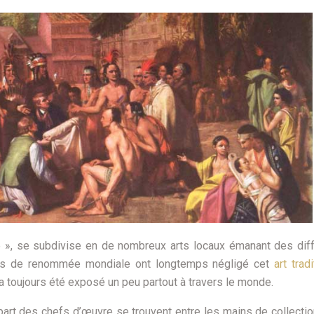
gre », se subdivise en de nombreux arts locaux émanant des dif
ées de renommée mondiale ont longtemps négligé cet
art trad
i a toujours été exposé un peu partout à travers le monde.
art des chefs d’œuvre se trouvent entre les mains de collecti