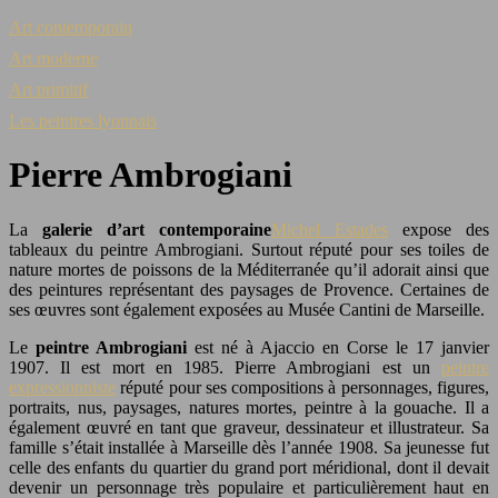
Art contemporain
Art moderne
Art primitif
Les peintres lyonnais
Pierre Ambrogiani
La
galerie d’art contemporaine
Michel Estades
expose des
tableaux du peintre Ambrogiani. Surtout réputé pour ses toiles de
nature mortes de poissons de la Méditerranée qu’il adorait ainsi que
des peintures représentant des paysages de Provence. Certaines de
ses œuvres sont également exposées au Musée Cantini de Marseille.
Le
peintre Ambrogiani
est né à Ajaccio en Corse le 17 janvier
1907. Il est mort en 1985. Pierre Ambrogiani est un
peintre
expressionniste
réputé pour ses compositions à personnages, figures,
portraits, nus, paysages, natures mortes, peintre à la gouache. Il a
également œuvré en tant que graveur, dessinateur et illustrateur. Sa
famille s’était installée à Marseille dès l’année 1908. Sa jeunesse fut
celle des enfants du quartier du grand port méridional, dont il devait
devenir un personnage très populaire et particulièrement haut en