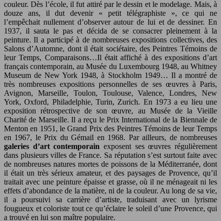
couleur. Dès l’école, il fut attiré par le dessin et le modelage. Mais, à
douze ans, il dut devenir « petit télégraphiste », ce qui ne
l’empêchait nullement d’observer autour de lui et de dessiner. En
1937, il sauta le pas et décida de se consacrer pleinement à la
peinture. Il a participé à de nombreuses expositions collectives, des
Salons d’Automne, dont il était sociétaire, des Peintres Témoins de
leur Temps, Comparaisons…Il était affiché à des expositions d’art
français contemporain, au Musée du Luxembourg 1948, au Whitney
Museum de New York 1948, à Stockholm 1949… Il a montré de
très nombreuses expositions personnelles de ses œuvres à Paris,
Avignon, Marseille, Toulon, Toulouse, Valence, Londres, New
York, Oxford, Philadelphie, Turin, Zurich. En 1973 a eu lieu une
exposition rétrospective de son œuvre, au Musée de la Vieille
Charité de Marseille. Il a reçu le Prix International de la Biennale de
Menton en 1951, le Grand Prix des Peintres Témoins de leur Temps
en 1967, le Prix du Gémail en 1968. Par ailleurs, de nombreuses
galeries d’art contemporain
exposent ses œuvres régulièrement
dans plusieurs villes de France. Sa réputation s’est surtout faite avec
de nombreuses natures mortes de poissons de la Méditerranée, dont
il était un très sérieux amateur, et des paysages de Provence, qu’il
traitait avec une peinture épaisse et grasse, où il ne ménageait ni les
effets d’abondance de la matière, ni de la couleur. Au long de sa vie,
il a poursuivi sa carrière d’artiste, traduisant avec un lyrisme
fougueux et coloriste tout ce qu’éclaire le soleil d’une Provence, qui
a trouvé en lui son maître populaire.